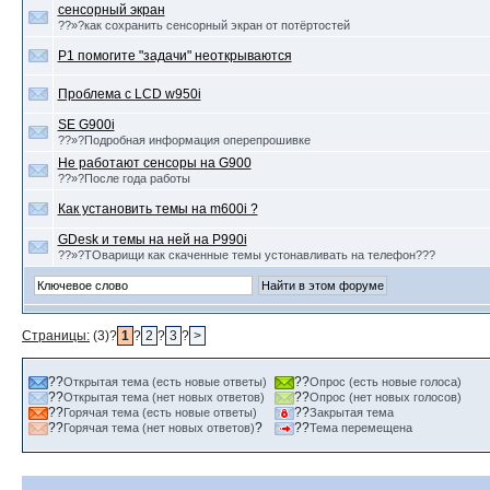
сенсорный экран
??»?как сохранить сенсорный экран от потёртостей
P1 помогите "задачи" неоткрываются
Проблема с LCD w950i
SE G900i
??»?Подробная информация оперепрошивке
Не работают сенсоры на G900
??»?После года работы
Как установить темы на m600i ?
GDesk и темы на ней на P990i
??»?ТОварищи как скаченные темы устонавливать на телефон???
Страницы:
(3)?
1
?
2
?
3
?
>
??
??
Открытая тема (есть новые ответы)
Опрос (есть новые голоса)
??
??
Открытая тема (нет новых ответов)
Опрос (нет новых голосов)
??
??
Горячая тема (есть новые ответы)
Закрытая тема
??
?
??
Горячая тема (нет новых ответов)
Тема перемещена