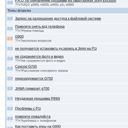
F.A.Q. по обновлению прошивки на смартфонах Sony Ericsson
??»?UIQ3: p990i, m600i, w950i, p1i, w960i
Темы форума
Запрос на разрешение доступа к файловой системе
Помогите снять код телефона
??»?Нужна помощь
G900
??»?несколько вопросов
не получается установить уч.запись в Jimm на P1i
не сохраняется фото и видео
??»?не сохраняется фото и видео
Сенсор G700
??»?Расслоение сенсорного экрана
перезагружается G700
JAWA тормазит g700
Неудачная прошивка P990i
Проблемы с P1i
помогите пожалуйста
??»?проблема с телефоном
Как поставить игры на G900