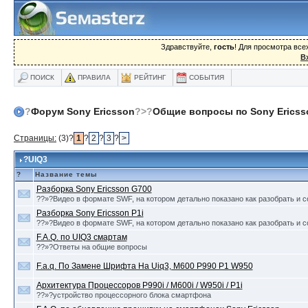
Здравствуйте,
гость
! Для просмотра вс
В
ПОИСК
ПРАВИЛА
РЕЙТИНГ
СОБЫТИЯ
?
Форум Sony Ericsson
?>?
Общие вопросы по Sony Ericss
Страницы:
(3)?
1
?
2
?
3
?
>
?UIQ3
?
Название темы
Разборка Sony Ericsson G700
??»?Видео в формате SWF, на котором детально показано как разобрать и с
Разборка Sony Ericsson P1i
??»?Видео в формате SWF, на котором детально показано как разобрать и с
F.A.Q. по UIQ3 смартам
??»?Ответы на общие вопросы
F.a.q. По Замене Шрифта На Uiq3, M600 P990 P1 W950
Архитектура Процессоров P990i / M600i / W950i / P1i
??»?устройство процессорного блока смартфона