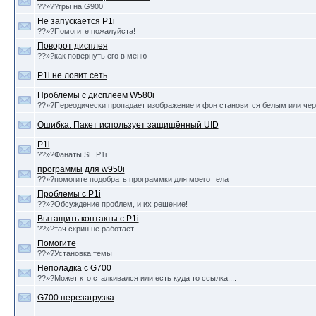
??»??гры на G900
Не запускается P1i
??»?Помогите пожалуйста!
Поворот дисплея
??»?как повернуть его в меню
P1i не ловит сеть
Проблемы с дисплеем W580i
??»?Переодически пропадает изображение и фон становится белым или че
Ошибка: Пакет использует защищённый UID
P1i
??»?Фанаты SE P1i
программы для w950i
??»?помогите подобрать программки для моего тела
Проблемы с P1i
??»?Обсуждение проблем, и их решение!
Вытащить контакты с P1i
??»?тач скрин не работает
Помогите
??»?Установка темы
Неполадка с G700
??»?Может кто сталкивался или есть куда то ссылка....
G700 перезагрузка