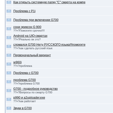
Как открыть системную папку "С" смарта на компе
Проблема с P1i
Проблема при включении G700
сони эриксон G 900
??»?Помогите срочно!!!!
Android на UIQ-смартах
??»?Реально ли это?
сломался G700 Нету РУССКОГО языка!!!помогите
??»?как сделать русский язык
Первоначальный вариант
w960i
??»?проблема
Проблема с G700
проблема G700
??»?проблема G700
G700 - подробное руководство
??»?Вопросы по смарту G700
р990 и a2uploader.exe
??»?как работает
Звуки в G700