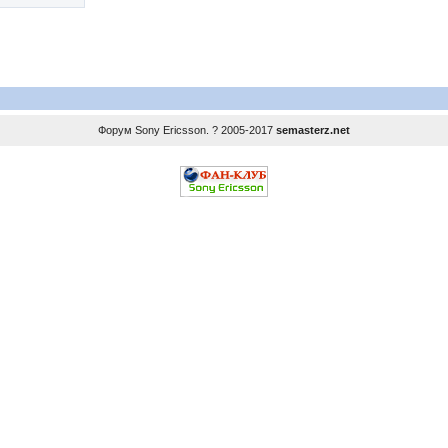
Форум
Sony Ericsson
. ? 2005-2017
semasterz.net