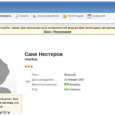
ПРАВИЛА
ПОИСК
ПОЛЬЗОВАТЕЛИ
РЕПУТАЦИЯ
СОБЫТИЯ
ствуйте,
гость
! Для просмотра всех возможностей форума Вам необходимо авторизов
Вход
|
Регистрация
Саня Нестеров
shurikus
Пол:
Мужской
Дата рождения:
15 января 1987
???
Местоположение:
Алчевск
ICQ:
Нет данных
ообщение, Вам
в систему
или
ся
?
0
?