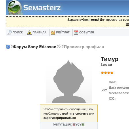
Здравствуйте,
гость
! Для просмотра вс
В
ПОИСК
ПРАВИЛА
РЕЙТИНГ
СОБЫТИЯ
?
Форум Sony Ericsson
?>?Просмотр профиля
Тимур
Les tar
Пол:
Дата рожден
???
Местополож
ICQ:
Чтобы отправить сообщение, Вам
необходимо
войти в систему
или
зарегистрироваться
Репутация:
?
0
?