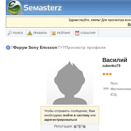
Здравствуйте,
гость
! Для просмотра вс
В
ПОИСК
ПРАВИЛА
РЕЙТИНГ
СОБЫТИЯ
?
Форум Sony Ericsson
?>?Просмотр профиля
Василий
zubenko79
Пол:
???
Местополож
ICQ:
Чтобы отправить сообщение, Вам
необходимо
войти в систему
или
зарегистрироваться
Репутация:
?
0
?