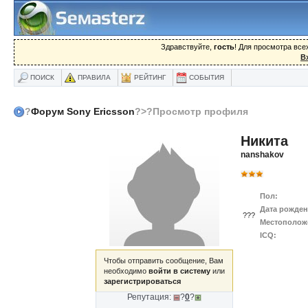
Здравствуйте,
гость
! Для просмотра вс
В
ПОИСК
ПРАВИЛА
РЕЙТИНГ
СОБЫТИЯ
?
Форум Sony Ericsson
?>?Просмотр профиля
Никита
nanshakov
Пол:
Дата рожден
???
Местополож
ICQ:
Чтобы отправить сообщение, Вам
необходимо
войти в систему
или
зарегистрироваться
Репутация:
?
0
?