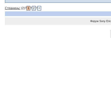
Страницы:
(2)?
1
?
2
?
>
Форум
Sony Eri