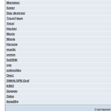
Muromec
Soner
Star destroer
?льд@рыч
Yossi
Hacker
Maxis
Wasja
Натали
maslic
yemm
SeDRiK
vgv
solnyshko
One1
SWAN.SPB.Graf
KINO
Gogogo
Zplus
ilona86g
Сортирова