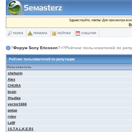
Здравствуйте,
гость
! Для просмотра вс
В
ПОИСК
ПРАВИЛА
РЕЙТИНГ
СОБЫТИЯ
?
Форум Sony Ericsson
?>?Рейтинг пользователей по реп
Рейтинг пользователей по репутации
Пользователь
shehurin
Alex
CHURA
brain
Улыбка
vector1666
potap
rylev
LaW
1S.T.A.L.K.E.R1