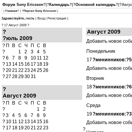
Форум Sony Ericsson
?|?
Календарь
?|?
Основной календарь
?|?Авгус
|
Главная
? | ?
Портал Sony Ericsson
|
Здравствуйте, гость
(
Вход
|
Регистрация
)
?
17 Август 2009
?
?
Август 2009
?юль 2009
Добавить новое соб
?
П
В
С
Ч
П
С
В
Понедельник
?
1
2
3
4
5
?
6
7
8
9
10
11
12
17
?менинников:?5
?
13
14
15
16
17
18
19
Добавить новое соб
?
20
21
22
23
24
25
26
?
27
28
29
30
31
Вторник
18
?менинников:?6
?
Август 2009
Добавить новое соб
?
П
В
С
Ч
П
С
В
Среда
?
1
2
19
?менинников:?3
?
3
4
5
6
7
8
9
?
10
11
12
13
14
15
16
Добавить новое соб
?
17
18
19
20
21
22
23
?