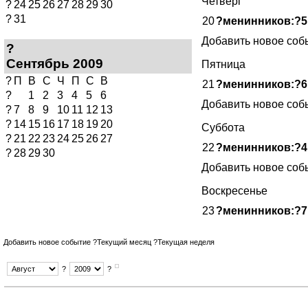
Четверг
?
24
25
26
27
28
29
30
?
31
20
?менинников:?5
Добавить новое соб
?
Сентябрь 2009
Пятница
?
П
В
С
Ч
П
С
В
21
?менинников:?6
?
1
2
3
4
5
6
Добавить новое соб
?
7
8
9
10
11
12
13
?
14
15
16
17
18
19
20
Суббота
?
21
22
23
24
25
26
27
22
?менинников:?4
?
28
29
30
Добавить новое соб
Воскресенье
23
?менинников:?7
Добавить новое событие
?
Текущий месяц
?
Текущая неделя
?
?