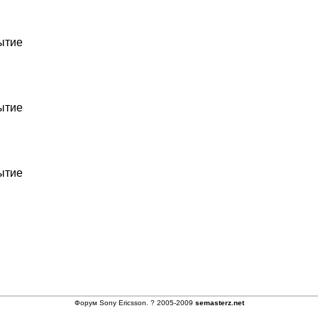
ытие
ытие
ытие
Форум
Sony Ericsson
. ? 2005-2009
semasterz.net