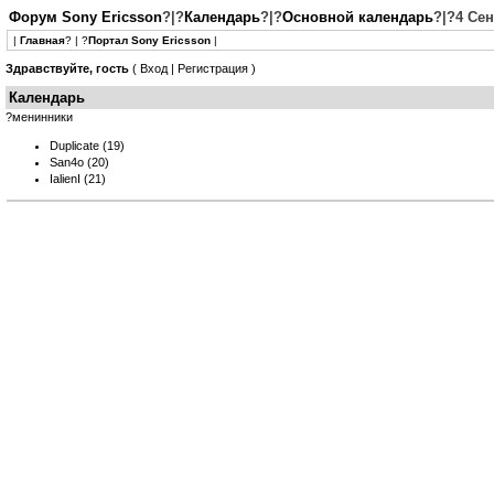
Форум Sony Ericsson
?|?
Календарь
?|?
Основной календарь
?|?4 Се
|
Главная
? | ?
Портал Sony Ericsson
|
Здравствуйте, гость
(
Вход
|
Регистрация
)
Календарь
?менинники
Duplicate
(19)
San4o
(20)
IalienI
(21)