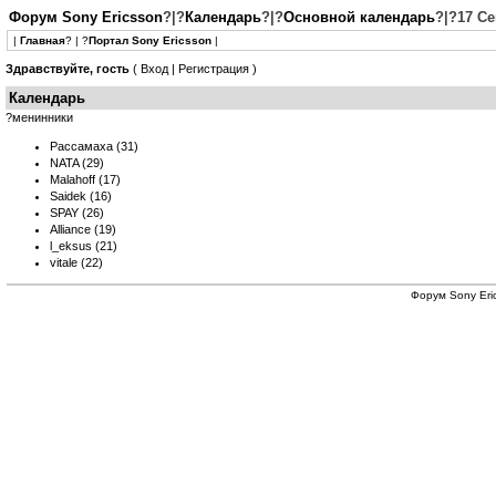
Форум Sony Ericsson
?|?
Календарь
?|?
Основной календарь
?|?17 С
|
Главная
? | ?
Портал Sony Ericsson
|
Здравствуйте, гость
(
Вход
|
Регистрация
)
Календарь
?менинники
Рассамаха
(31)
NATA
(29)
Malahoff
(17)
Saidek
(16)
SPAY
(26)
Alliance
(19)
l_eksus
(21)
vitale
(22)
Форум
Sony Eri