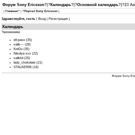
Форум Sony Ericsson
?|?
Календарь
?|?
Основной календарь
?|?23 Ав
|
Главная
? | ?
Портал Sony Ericsson
|
Здравствуйте, гость
(
Вход
|
Регистрация
)
Календарь
?менинники
ell-paso
(35)
valik---
(28)
KotDu
(35)
Nikolya-xxx
(22)
valikkil
(25)
lady_chokolate
(21)
STALKER86
(16)
Форум
Sony Eri