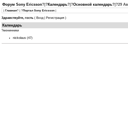
Форум Sony Ericsson
?|?
Календарь
?|?
Основной календарь
?|?29 Ав
|
Главная
? | ?
Портал Sony Ericsson
|
Здравствуйте, гость
(
Вход
|
Регистрация
)
Календарь
?менинники
nickolaus
(47)