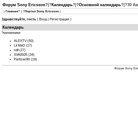
Форум Sony Ericsson
?|?
Календарь
?|?
Основной календарь
?|?30 Ав
|
Главная
? | ?
Портал Sony Ericsson
|
Здравствуйте, гость
(
Вход
|
Регистрация
)
Календарь
?менинники
ALEXTV
(50)
Lil MaD
(17)
still
(27)
SVA0505
(34)
Partizan90
(19)
Форум
Sony Eri