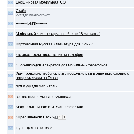
LocID - новая мобильная ICQ
Скайп
??»?где можно скачать
---------Книги---------
Мобильный клиент социальной сети "В контакте"
Виртуальная Русская Клавиатура для Сони?
кто знает если прога телик на телефон
Сборник кодов и секретов для мобильных телефонов
?щу программ, чтобы склеить несколько книг в одно приложение с
гиперссылками на Главы
пульт д/у для магнитолы
всякие программы для учащихся
Могу залить много книг Warhammer 40k
Super Bluetooth Hack
?
1
2
Пульт Для Тв На Теле