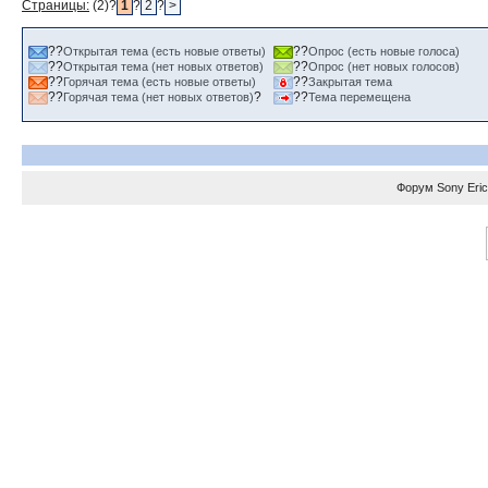
Страницы:
(2)?
1
?
2
?
>
??
??
Открытая тема (есть новые ответы)
Опрос (есть новые голоса)
??
??
Открытая тема (нет новых ответов)
Опрос (нет новых голосов)
??
??
Горячая тема (есть новые ответы)
Закрытая тема
??
?
??
Горячая тема (нет новых ответов)
Тема перемещена
Форум
Sony Eri