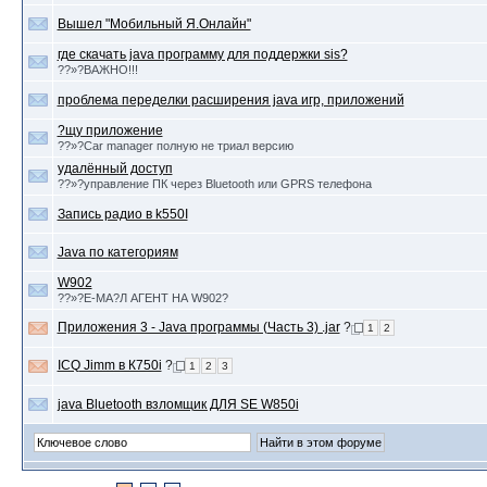
Вышел "Мобильный Я.Онлайн"
где скачать java программу для поддержки sis?
??»?ВАЖНО!!!
проблема переделки расширения java игр, приложений
?щу приложение
??»?Car manager полную не триал версию
удалённый доступ
??»?управление ПК через Bluetooth или GPRS телефона
Запись радио в k550I
Java по категориям
W902
??»?Е-МА?Л АГЕНТ НА W902?
Приложения 3 - Java программы (Часть 3) .jar
?
1
2
ICQ Jimm в К750i
?
1
2
3
java Bluetooth взломщик ДЛЯ SE W850i