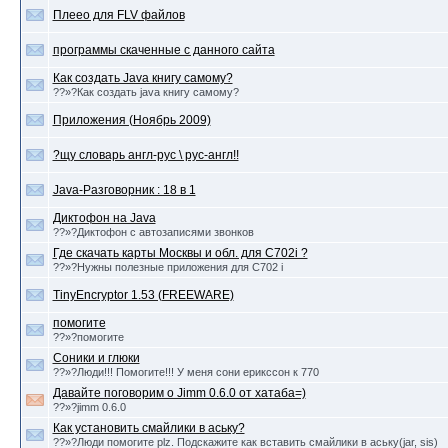
Плеео для FLV файлов
программы скаченные с данного сайта
Как создать Java книгу самому?
??»?Как создать java книгу самому?
Приложения (Ноябрь 2009)
?щу словарь англ-рус \ рус-англ!!
Java-Разговорник : 18 в 1
Диктофон на Java
??»?Диктофон с автозаписями звонков
Где скачать карты Москвы и обл. для С702i ?
??»?Нужны полезные приложения для С702 i
TinyEncryptor 1.53 (FREEWARE)
помогите
??»?помогите
Соники и глюки
??»?Люди!!! Помогите!!! У меня сони ерикссон к 770
Давайте поговорим о Jimm 0.6.0 от хатаба=)
??»?jimm 0.6.0
Как установить смайлики в аську?
??»?Люди помогите plz. Подскажите как вставить смайлики в аську(jar, sis)