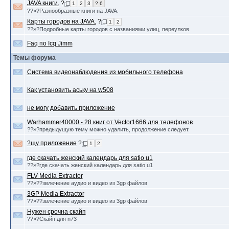
JAVA книги.
?
1
2
3
? 6
??»?Разнообразные книги на JAVA.
Карты городов на JAVA.
?
1
2
??»?Подробные карты городов с названиями улиц, переулков.
Faq по Icq Jimm
Темы форума
Система видеонаблюдения из мобильного телефона
Как установить аську на w508
не могу добавить приложение
Warhammer40000 - 28 книг от Vector1666 для телефонов
??»?предыдущую тему можно удалить, продолжение следует.
?щу приложение
?
1
2
где скачать женский календарь для satio u1
??»?где скачать женский календарь для satio u1
FLV Media Extractor
??»??звлечение аудио и видео из 3gp файлов
3GP Media Extractor
??»??звлечение аудио и видео из 3gp файлов
Нужен срочна скайп
??»?Скайп для n73