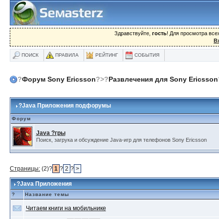
Здравствуйте,
гость
! Для просмотра вс
В
ПОИСК
ПРАВИЛА
РЕЙТИНГ
СОБЫТИЯ
?
Форум Sony Ericsson
?>?
Развлечения для Sony Ericsson
?
Java Приложения подфорумы
Форум
Java ?гры
Поиск, загрука и обсуждение Java-игр для телефонов Sony Ericsson
Страницы:
(2)?
1
?
2
?
>
?Java Приложения
?
Название темы
Читаем книги на мобильнике