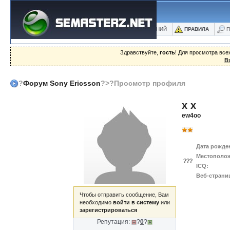
ФОРУМ
БЛОГИ
ФОТО
БАЗА ЗНАНИЙ
ПРАВИЛА
П
Здравствуйте,
гость
! Для просмотра вс
В
?
Форум Sony Ericsson
?>?Просмотр профиля
x x
ew4oo
Дата рожде
Местополож
???
ICQ:
Веб-страни
Чтобы отправить сообщение, Вам
необходимо
войти в систему
или
зарегистрироваться
Репутация:
?
0
?