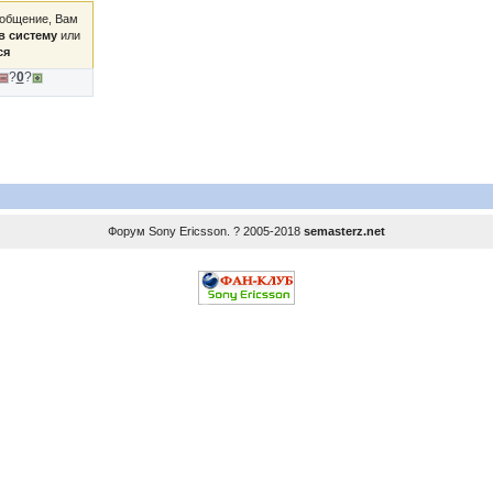
ообщение, Вам
в систему
или
ся
?
0
?
Форум
Sony Ericsson
. ? 2005-2018
semasterz.net