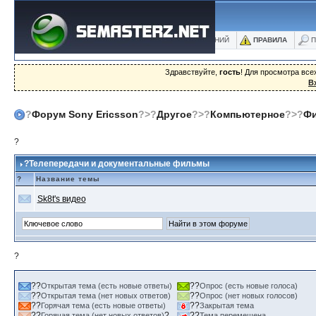
ФОРУМ
БЛОГИ
ФОТО
БАЗА ЗНАНИЙ
ПРАВИЛА
П
Здравствуйте,
гость
! Для просмотра вс
В
?
Форум Sony Ericsson
?>?
Другое
?>?
Компьютерное
?>?
Ф
?
?Телепередачи и документальные фильмы
?
Название темы
Sk8t's видео
?
??
??
Открытая тема (есть новые ответы)
Опрос (есть новые голоса)
??
??
Открытая тема (нет новых ответов)
Опрос (нет новых голосов)
??
??
Горячая тема (есть новые ответы)
Закрытая тема
??
?
??
Горячая тема (нет новых ответов)
Тема перемещена