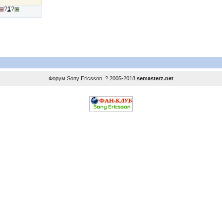
?
1
?
Форум
Sony Ericsson
. ? 2005-2018
semasterz.net