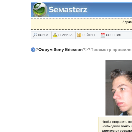
Здрав
ПОИСК
ПРАВИЛА
РЕЙТИНГ
СОБЫТИЯ
?
Форум Sony Ericsson
?>?Просмотр профиля
Чтобы отправить с
необходимо
войти 
зарегистрировать