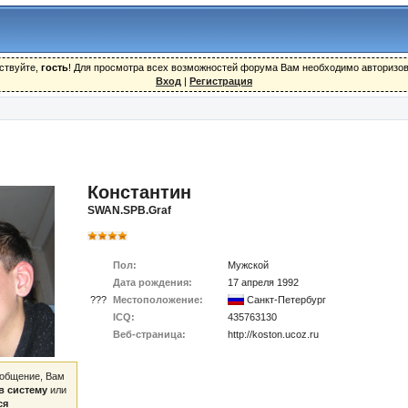
ствуйте,
гость
! Для просмотра всех возможностей форума Вам необходимо авторизов
Вход
|
Регистрация
Константин
SWAN.SPB.Graf
Пол:
Мужской
Дата рождения:
17 апреля 1992
???
Местоположение:
Санкт-Петербург
ICQ:
435763130
Веб-страница:
http://koston.ucoz.ru
ообщение, Вам
в систему
или
ся