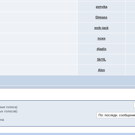
penyka
Dimass
web-jack
псих
djadis
SkYlL
Alex
вые голоса)
ых голосов)
ена