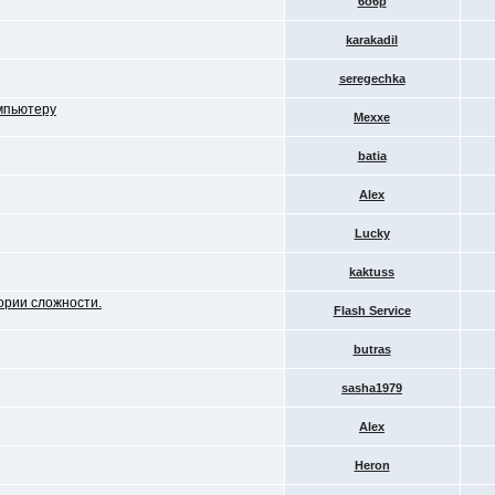
6o6p
karakadil
seregechka
омпьютеру
Mexxe
batia
Alex
Lucky
kaktuss
ории сложности.
Flash Service
butras
sasha1979
Alex
Heron