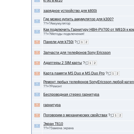
к790 в к810
зарядное устройство для k800i
Где можно купить аккумулятор для k300?
??»?Аккумулятор
Как подключить Гарнитуру HBH-PV700 от W810i к к
??»?Методы подключения!
Панели для k750i
?
1
2
Запчасти для телефонов Sony Ericsson
Адаптеры 2 SIM карты
?
1
2
Карта памяти MS Duo и MS Duo Pro
?
1
2
Ремонт любых телефонов SonyEricsson любой катег
??»?Ремонт
Беспроводная стерео гарнитура
гарнитура
Поговорим о механических свойствах
?
1
2
Экран T610
??»?Замена экрана