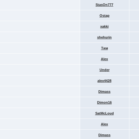
StasOn777
Ostap
xakki
shehurin
Тим
Alex
Under
alex4428
Dimass
Dimon16
SatMcLoud
Alex
Dimass