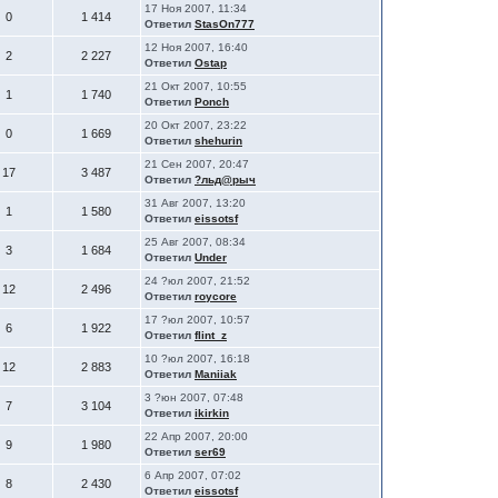
17 Ноя 2007, 11:34
0
1 414
Ответил
StasOn777
12 Ноя 2007, 16:40
2
2 227
Ответил
Ostap
21 Окт 2007, 10:55
1
1 740
Ответил
Ponch
20 Окт 2007, 23:22
0
1 669
Ответил
shehurin
21 Сен 2007, 20:47
17
3 487
Ответил
?льд@рыч
31 Авг 2007, 13:20
1
1 580
Ответил
eissotsf
25 Авг 2007, 08:34
3
1 684
Ответил
Under
24 ?юл 2007, 21:52
12
2 496
Ответил
roycore
17 ?юл 2007, 10:57
6
1 922
Ответил
flint_z
10 ?юл 2007, 16:18
12
2 883
Ответил
Maniiak
3 ?юн 2007, 07:48
7
3 104
Ответил
ikirkin
22 Апр 2007, 20:00
9
1 980
Ответил
ser69
6 Апр 2007, 07:02
8
2 430
Ответил
eissotsf