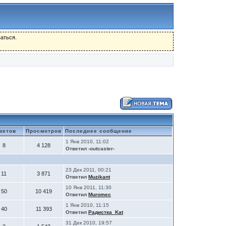
аться.
ветов
Просмотров
Последнее сообщение
1 Янв 2010, 11:02
8
4 128
Ответил
-outcaster-
23 Дек 2011, 00:21
11
3 871
Ответил
Muzikant
10 Янв 2011, 11:30
50
10 419
Ответил
Muromec
1 Янв 2010, 11:15
40
11 393
Ответил
Радистка_Kat
31 Дек 2010, 19:57