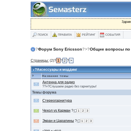
Здрав
ПОИСК
ПРАВИЛА
РЕЙТИНГ
СОБЫТИЯ
?
Форум Sony Ericsson
?>?
Общие вопросы по 
Страницы:
(2)?
1
?
2
?
>
?Аксессуары и моддинг
?
Название темы
Антенна для радио
??»?Слушаем радио без гарнитуры!
Темы форума
Стереогарнитура
Чехол vs Карман
?
1
2
3
Экран и Царапины
?
1
2
3