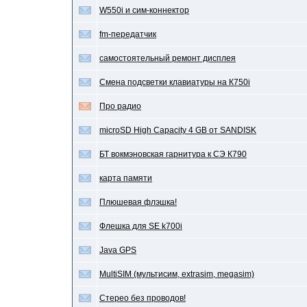
W550i и сим-коннектор
fm-передатчик
самостоятельный ремонт дисплея
Смена подсветки клавиатуры на К750i
Про радио
microSD High Capacity 4 GB от SANDISK
БТ вокмэновская гарнитура к СЭ К790
карта памяти
Плюшевая флэшка!
Флешка для SE k700i
Java GPS
MultiSIM (мультисим, extrasim, megasim)
Стерео без проводов!