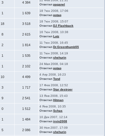
22 Фев 2009, 21:31
3
4 384
Ответил
paganel
18 ?юн 2008, 17:06
1
1 639
Ответил
potap
18 ?юн 2008, 15:07
18
3 518
Ответил
DJ Flashback
16 ?юн 2008, 10:38
8
2 615
Ответил
Lutz
11 ?юн 2008, 16:45
2
1 814
Ответил
Dr.Greenthumb55
11 ?юн 2008, 14:19
1
1 535
Ответил
shehurin
24 Мая 2008, 04:18
1
2 102
Ответил
potap
4 Апр 2008, 16:23
10
4 499
Ответил
Tond
17 Фев 2008, 12:52
3
1 717
Ответил
Star destroer
13 Янв 2008, 15:43
9
2 541
Ответил
Hitman
4 Янв 2008, 10:35
0
1 512
Ответил
Schas
10 Дек 2007, 12:14
1
1 484
Ответил
irvin2008
30 Ноя 2007, 17:09
5
2 086
Ответил
shehurin