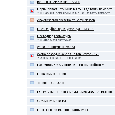
K810i и Bluetooth HBH-PV700
Парни як поміняти міню в К750і і де взяти памагите
??»?Парни як поміняти міню в К750і і де взяти памагите
Аккустическая система от SonyEricsson
Посоветуйте гарнитуру с пультом К790
Светодиод клавиатуры
??»?отвалился светодиод
w810+гарнитура от w900i
схема разводки кабеля на гарнитуре к750
??»?помогте сделать переходник
Разобрать K300 и продлить жизнь джойстику
Проблемы с стерео
Телефон за 7000р
Где купить Портативный динамик MBS-100 Bluetoot
GPS модуль и k610i
Подключение Bluetooth-гарнитуры