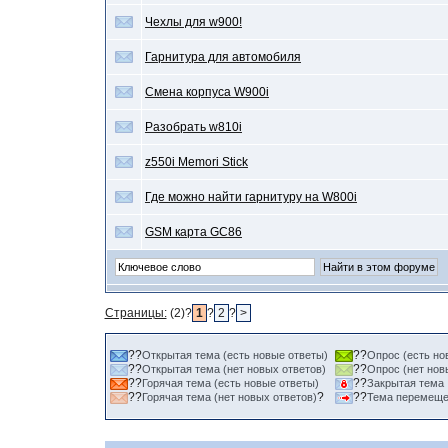
Чехлы для w900!
Гарнитура для автомобиля
Смена корпуса W900i
Разобрать w810i
z550i Memori Stick
Где можно найти гарнитуру на W800i
GSM карта GC86
Страницы:
(2)?
1
?
2
?
>
??
??
Открытая тема (есть новые ответы)
Опрос (есть но
??
??
Открытая тема (нет новых ответов)
Опрос (нет нов
??
??
Горячая тема (есть новые ответы)
Закрытая тема
??
?
??
Горячая тема (нет новых ответов)
Тема перемещ