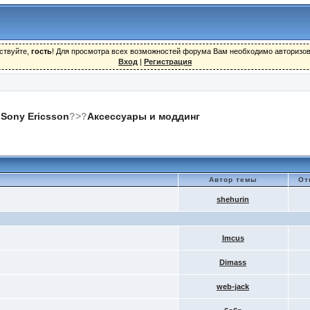
ствуйте,
гость
! Для просмотра всех возможностей форума Вам необходимо авторизов
Вход
|
Регистрация
Sony Ericsson
?>?
Аксессуары и моддинг
Автор темы
От
shehurin
Imcus
Dimass
web-jack