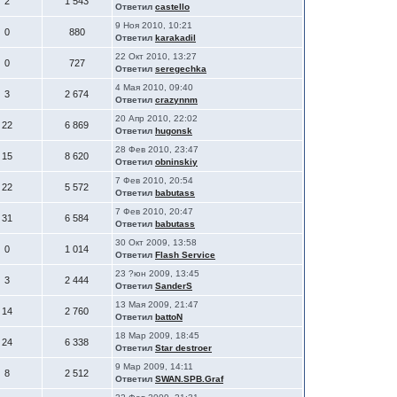
2
1 543
Ответил
castello
9 Ноя 2010, 10:21
0
880
Ответил
karakadil
22 Окт 2010, 13:27
0
727
Ответил
seregechka
4 Мая 2010, 09:40
3
2 674
Ответил
crazynnm
20 Апр 2010, 22:02
22
6 869
Ответил
hugonsk
28 Фев 2010, 23:47
15
8 620
Ответил
obninskiy
7 Фев 2010, 20:54
22
5 572
Ответил
babutass
7 Фев 2010, 20:47
31
6 584
Ответил
babutass
30 Окт 2009, 13:58
0
1 014
Ответил
Flash Service
23 ?юн 2009, 13:45
3
2 444
Ответил
SanderS
13 Мая 2009, 21:47
14
2 760
Ответил
battoN
18 Мар 2009, 18:45
24
6 338
Ответил
Star destroer
9 Мар 2009, 14:11
8
2 512
Ответил
SWAN.SPB.Graf