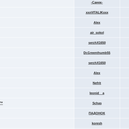
-Санек-
xxxVITALIKxxx
Alex
air_sokol
serzhX1650
Dr.Greenthumb55
serzhX1650
Alex
Nefrit
leonid__a
h™
Schas
ПАДОНОК
koresh