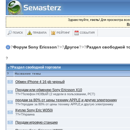
Здравствуйте,
гость
! Для просмотра вс
В
ПОИСК
ПРАВИЛА
РЕЙТИНГ
СОБЫТИЯ
?
Форум Sony Ericsson
?>?
Другое
?>?
Раздел свободной т
?
?Раздел свободной торговли
?
Название темы
Обмен iPhone 4 16 gb черный
Продам или обменяю Sony Ericsson X10
??»?Телефон НОВЫЙ (2 недели в пользовании, РСТ)
продам за 80% от цены технику APPLE,и другую электронику
??»?продам за 80% от цены технику APPLE,и другую электронику
Куплю Sony Eric W350i
??»?Украина
Продам игровую станцию