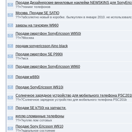
Продам Дизайнерские виниловые наклейки NEWSKINS для SonyEric
??»?тюнинг телефонов
Москва. Продам SE SATIO
??»?абсолютно новый в коробке. былкуплен в январе 2010. не использовалс
заказы на тачскрин W960
Продам смартфон SonyEricsson W950i
??»?Москва
продам sonyericsson Aino black
Продам смартфон SE P990i
??»?мск
Продам смартфон SonyEricsson W960
Продам w880i
Продаю SonyEricsson W910i
Cолнечное зарядное устройство для мобильного телефона PSC201
??»?Cолнечное зарядное устройство для мобильного телефона PSC201b
Продам SE k750i на запчасти.
куплю сломанные телефоны
??»?куплю лом сотовых
Продаю Sony Ericsson W910
??»?идеальное состояние