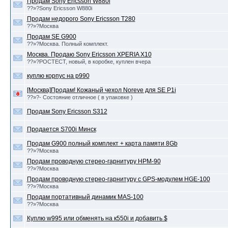
Продам Sony Ericsson W880i
??»?Sony Ericsson W880i
Продам недорого Sony Ericsson T280
??»?Москва
Продам SE G900
??»?Москва. Полный комплект.
Москва. Продаю Sony Ericsson XPERIA X10
??»?РОСТЕСТ, новый, в коробке, куплен вчера
куплю корпус на р990
[Москва]Продам! Кожаный чехол Noreve для SE P1i
??»?- Состояние отличное ( в упаковке )
Продам Sony Ericsson S312
Продается S700i Минск
Продам G900 полный комплект + карта памяти 8Gb
??»?Москва
Продам проводную стерео-гарнитуру HPM-90
??»?Москва
Продам проводную стерео-гарнитуру с GPS-модулем HGE-100
??»?Москва
Продам портативный динамик MAS-100
??»?Москва
Куплю w995 или обменять на к550i и добавить $