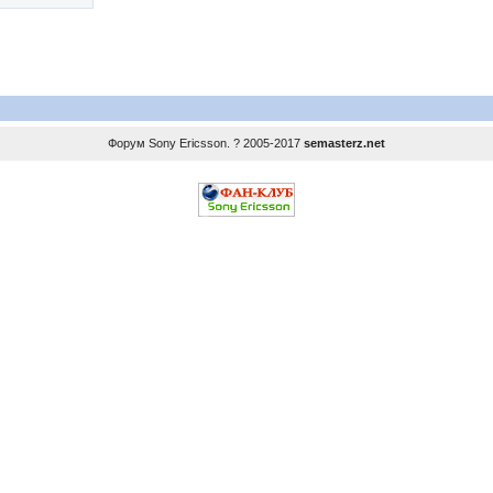
Форум
Sony Ericsson
. ? 2005-2017
semasterz.net