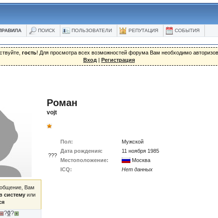
ПРАВИЛА
ПОИСК
ПОЛЬЗОВАТЕЛИ
РЕПУТАЦИЯ
СОБЫТИЯ
ствуйте,
гость
! Для просмотра всех возможностей форума Вам необходимо авторизов
Вход
|
Регистрация
Роман
vojt
Пол:
Мужской
Дата рождения:
11 ноября 1985
???
Местоположение:
Москва
ICQ:
Нет данных
ообщение, Вам
в систему
или
ся
?
0
?