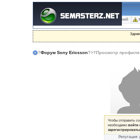
ФОРУМ
БЛОГИ
ФОТО
БАЗА ЗНАНИЙ
Здрав
?
Форум Sony Ericsson
?>?Просмотр профиля
Чтобы отправить с
необходимо
войти 
зарегистрировать
Репутация: