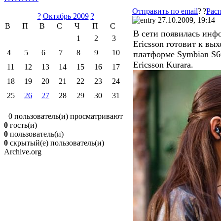
Отправить по email
?|?
Расп
?
Октябрь 2009
?
27.10.2009, 19:14
В
П
В
С
Ч
П
С
В сети появилась инф
1
2
3
Ericsson готовит к вы
4
5
6
7
8
9
10
платформе Symbian S6
Ericsson Kurara.
11
12
13
14
15
16
17
18
19
20
21
22
23
24
25
26
27
28
29
30
31
0 пользователь(и) просматривают
0
гость(и)
0
пользователь(и)
0
скрытый(е) пользователь(и)
Archive.org