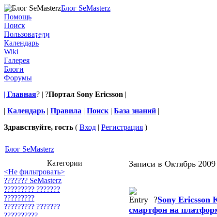
Блог SeMasterz
Блог SeMasterz
Помощь
Поиск
Пользователи
Ежедневные новости из мобильной сферы.
Календарь
Wiki
Галерея
Блоги
Форумы
|
Главная
? | ?
Портал Sony Ericsson
|
|
Календарь
|
Правила
|
Поиск
|
База знаний
|
Здравствуйте, гость
(
Вход
|
Регистрация
)
Блог SeMasterz
Категории
Записи в Октябрь 2009
<Не фильтровать>
??????? SeMasterz
????????? ???????
?????????
?
Sony Ericsson 
????????? ???????
смартфон на платфор
??????????