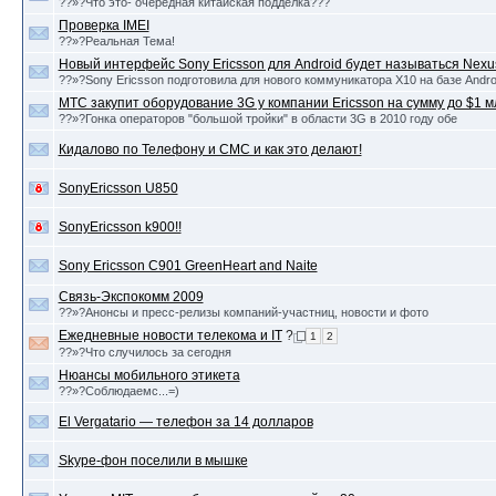
??»?Что это- очередная китайская подделка???
Проверка IMEI
??»?Реальная Тема!
Новый интерфейс Sony Ericsson для Android будет называться Nexu
??»?Sony Ericsson подготовила для нового коммуникатора X10 на базе Andro
МТС закупит оборудование 3G у компании Ericsson на сумму до $1 м
??»?Гонка операторов "большой тройки" в области 3G в 2010 году обе
Кидалово по Телефону и СМС и как это делают!
SonyEricsson U850
SonyEricsson k900!!
Sony Ericsson C901 GreenHeart and Naite
Связь-Экспокомм 2009
??»?Анонсы и пресс-релизы компаний-участниц, новости и фото
Ежедневные новости телекома и IT
?
1
2
??»?Что случилось за сегодня
Нюансы мобильного этикета
??»?Соблюдаемс...=)
El Vergatario — телефон за 14 долларов
Skype-фон поселили в мышке