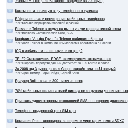
Ученые MIT создали батарею с зарядкой за 20 секунд
Как вывести на чистую воду телефонного хулигана
В Украине начали регистрацию мобильных телефонов
??»?Больше бюрократии хорошей и разной!
Ericsson и Telenor выведут на рынок услуги корпоративной связи
??»?Business Communication Suite, BCS
Конфликт "Альфа-Групп" и Telenor набирает обороты
??»?Доля Telenor в компании «Вымпелком» арестована в России
ICQ в мобильном: на пользу или во вред?
TELE2 Омск запустил EDGE в коммерческую эксплуатацию
??»?скорость передачи данных достигает 70-100 Кбит/с и более
За 2008 год 3 руководителя Google заработали по $1 каждый
??»?Эрик Шмидт, Лари Пейдж, Сергей Брин
Браузер Bolt оскачали 300 тысяч человек
70% мобильных пользователей никогда не загружали дополнительн
Приставы удовлетворены технологией SMS-оповещения должников
Телефон с поддержкой трех SIM-карт
Компания Pretec анонсировала первую в мире карту памяти SDXC