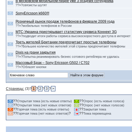
В московском мобильном пиаре уже 3 осадчих сотрудника
??»?связисты шутят
SonyEricsson k660!!!
Розничный рынок продаж телефонов в феврале 2009 года
??»?мобильных телефонов в России
МТС-Украина приоткрывает статистику сервиса Коннект 3G
??»?подводит итоги работы сервиса высокоскоростного доступа в интернет
Треть жителей Британии предпочитает простые телефоны
??»?Большее количество жителей этой страны предпочитают телефоны
Dixis на грани закрытия
??»?Попытка реанимировать бизнес сотового ритейлера не удалась
Массовый Брак – Sony Ericsson G502 / C702
??»?Облазят кнопки
Страницы:
(3)?
1
?
2
?
3
?
>
??
??
Открытая тема (есть новые ответы)
Опрос (есть новые голоса)
??
??
Открытая тема (нет новых ответов)
Опрос (нет новых голосов)
??
??
Горячая тема (есть новые ответы)
Закрытая тема
??
?
??
Горячая тема (нет новых ответов)
Тема перемещена