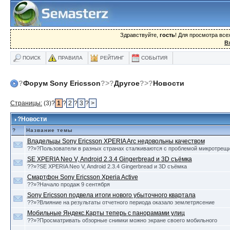
Здравствуйте,
гость
! Для просмотра вс
В
ПОИСК
ПРАВИЛА
РЕЙТИНГ
СОБЫТИЯ
?
Форум Sony Ericsson
?>?
Другое
?>?
Новости
Страницы:
(3)?
1
?
2
?
3
?
>
?Новости
?
Название темы
Владельцы Sony Ericsson XPERIA Arc недовольны качеством
??»?Пользователи в разных странах сталкиваются с проблемой микротрещ
SE XPERIA Neo V, Android 2.3.4 Gingerbread и 3D съёмка
??»?SE XPERIA Neo V, Android 2.3.4 Gingerbread и 3D съёмка
Смартфон Sony Ericsson Xperia Active
??»?Начало продаж 9 сентября
Sony Ericsson подвела итоги нового убыточного квартала
??»?Влияние на результаты отчетного периода оказало землетрясение
Мобильные Яндекс.Карты теперь с панорамами улиц
??»?Просматривать обзорные снимки можно экране своего мобильного