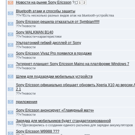
Новости на рынке Sony Ericsson
?
1
2
Bluetooth атаки и способы защиты
??»?Есть несколько разных видов атак на bluetooth-устройства
Sony Ericsson решила отказаться от Symbian!!!!!!
??»?новости
Sony WALKMAN B140
??»?новости+характеристики
Ультратонкий гибкий дисплей от Sony
??»?новости
Sony Ericsson Vivaz Pro появился в продаже
??»?новости
?нтернет-планшет Sony Ericsson Maino на платформе Windows 7
??»?новости
Шлем для подзарядки мобильных устройств
Sony Ericsson официально обещает обновить Xperia X10 до версии 
2.1
??»?новости
приложения
Sony Ericsson анонсирует «Гламурный матч»
??»?новости
Зарядка для мобильников будет стандартизированной
??»?Договорились о создании единого разъема для зарядки аккумуляторов
Sony Ericsson W9988 ???