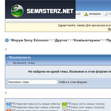
ФОРУМ
БЛОГИ
ФОТО
БАЗА ЗНАНИЙ
ПРАВИЛА
П
Здравствуйте,
гость
! Для просмотра вс
В
?
Форум Sony Ericsson
?>?
Другое
?>?
Компьютерное
?>?
П
?
?Безопасность
?
Название темы
Не найдено ни одной темы. Возможно в этом форуме не
?
??
??
Открытая тема (есть новые ответы)
Опрос (есть новые голоса)
??
??
Открытая тема (нет новых ответов)
Опрос (нет новых голосов)
??
??
Горячая тема (есть новые ответы)
Закрытая тема