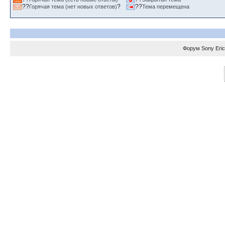
??
?
??
Горячая тема (нет новых ответов)
Тема перемещена
Форум
Sony Eri