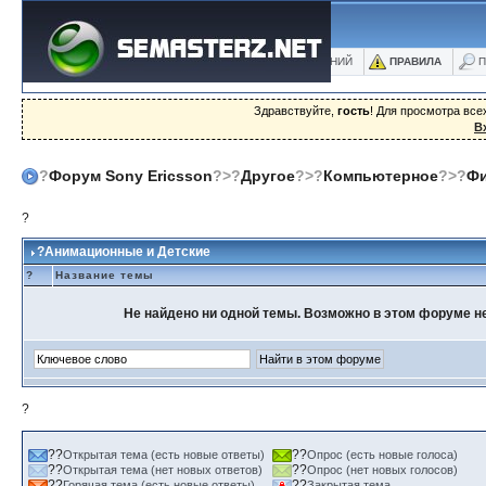
ФОРУМ
БЛОГИ
ФОТО
БАЗА ЗНАНИЙ
ПРАВИЛА
П
Здравствуйте,
гость
! Для просмотра вс
В
?
Форум Sony Ericsson
?>?
Другое
?>?
Компьютерное
?>?
Ф
?
?Анимационные и Детские
?
Название темы
Не найдено ни одной темы. Возможно в этом форуме не
?
??
??
Открытая тема (есть новые ответы)
Опрос (есть новые голоса)
??
??
Открытая тема (нет новых ответов)
Опрос (нет новых голосов)
??
??
Горячая тема (есть новые ответы)
Закрытая тема