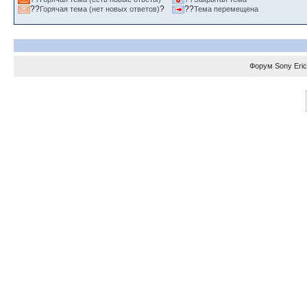
??
?
??
Горячая тема (нет новых ответов)
Тема перемещена
Форум
Sony Eri