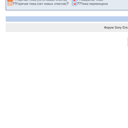
??
?
??
Горячая тема (нет новых ответов)
Тема перемещена
Форум
Sony Eri