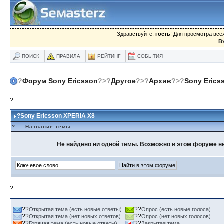
Здравствуйте,
гость
! Для просмотра вс
В
ПОИСК
ПРАВИЛА
РЕЙТИНГ
СОБЫТИЯ
?
Форум Sony Ericsson
?>?
Другое
?>?
Архив
?>?
Sony Erics
?
?Sony Ericsson XPERIA X8
?
Название темы
Не найдено ни одной темы. Возможно в этом форуме не
?
??
??
Открытая тема (есть новые ответы)
Опрос (есть новые голоса)
??
??
Открытая тема (нет новых ответов)
Опрос (нет новых голосов)
??
??
Горячая тема (есть новые ответы)
Закрытая тема