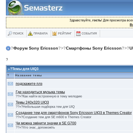
Здравствуйте,
гость
! Для просмотра вс
В
ПОИСК
ПРАВИЛА
РЕЙТИНГ
СОБЫТИЯ
?
Форум Sony Ericsson
?>?
Смартфоны Sony Ericsson
?>?
U
?
?Темы для UIQ3
?
Название темы
подскажите плз
Где находиться музыка темы
??»?Как найти встроенную в тему мелодию
Темы 240х320 UIQ3
??»?Небольшая подборка тем для UIQ
Создание тем для смартфонов Sony Ericsson UIQ3 в Themes Creator
??»?Создание тем для SE m600 в Themes Creator
Чи можна змінити значки в SE G700
??»?Хто знає, допоможіть