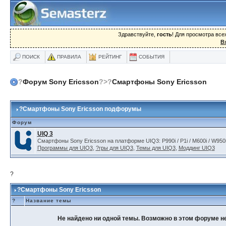
Здравствуйте,
гость
! Для просмотра вс
В
ПОИСК
ПРАВИЛА
РЕЙТИНГ
СОБЫТИЯ
?
Форум Sony Ericsson
?>?
Смартфоны Sony Ericsson
?
Смартфоны Sony Ericsson подфорумы
Форум
UIQ 3
Смартфоны Sony Ericsson на платформе UIQ3: P990i / P1i / M600i / W950i
Программы для UIQ3
,
?гры для UIQ3
,
Темы для UIQ3
,
Моддинг UIQ3
?
?Смартфоны Sony Ericsson
?
Название темы
Не найдено ни одной темы. Возможно в этом форуме не