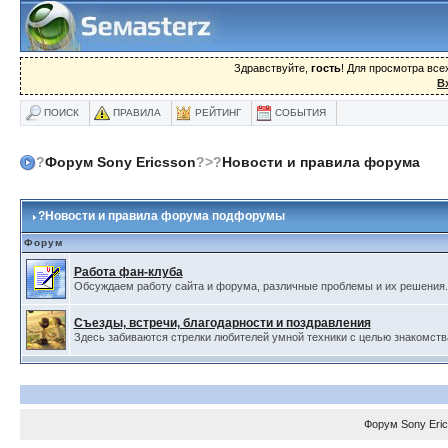
Здравствуйте,
гость
! Для просмотра вс
В
ПОИСК
ПРАВИЛА
РЕЙТИНГ
СОБЫТИЯ
?
Форум Sony Ericsson
?>?
Новости и правила форума
?
Новости и правила форума подфорумы
Форум
Работа фан-клуба
Обсуждаем работу сайта и форума, различные проблемы и их решения.
Съезды, встречи, благодарности и поздравления
Здесь забиваются стрелки любителей умной техники с целью знакомства,
Форум
Sony Eri