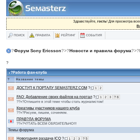
Здравствуйте,
гость
! Для просмотра вс
В
ПОИСК
ПРАВИЛА
РЕЙТИНГ
СОБЫТИЯ
?
Форум Sony Ericsson
?>?
Новости и правила форума
?>?
?
?Работа фан-клуба
?
Название темы
ДОСТУП К ПОРТАЛУ SEMASTERZ.COM
?
1
2
FAQ: Добавление своих файлов на портал
?
1
2
3
? 6
??»?Отпишите в этой теме чтобы стать журналистом!
Креативы участников нашего клуба
??»?Рисуем, пишем, сочиняем.
ПРАВ?ЛА ФОРУМА
??»?Ч?ТАТЬ ВСЕМ ОБЯЗАТЕЛЬНО!!!
Темы форума
Новогодняя раздача ICQ
?
1
2
3
? 5