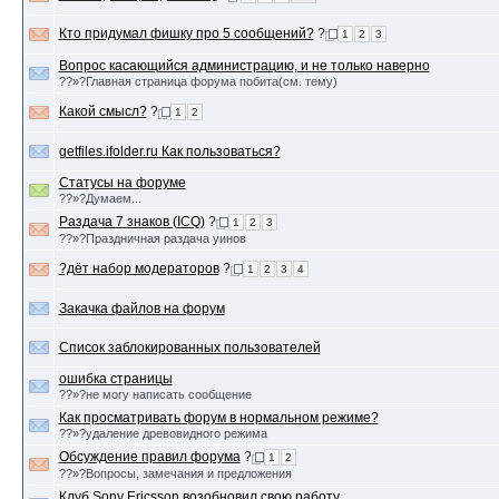
Кто придумал фишку про 5 сообщений?
?
1
2
3
Вопрос касающийся администрацию, и не только наверно
??»?Главная страница форума побита(см. тему)
Какой смысл?
?
1
2
getfiles.ifolder.ru Как пользоваться?
Статусы на форуме
??»?Думаем...
Раздача 7 знаков (ICQ)
?
1
2
3
??»?Праздничная раздача уинов
?дёт набор модераторов
?
1
2
3
4
Закачка файлов на форум
Список заблокированных пользователей
ошибка страницы
??»?не могу написать сообщение
Как просматривать форум в нормальном режиме?
??»?удаление древовидного режима
Обсуждение правил форума
?
1
2
??»?Вопросы, замечания и предложения
Клуб Sony Ericsson возобновил свою работу