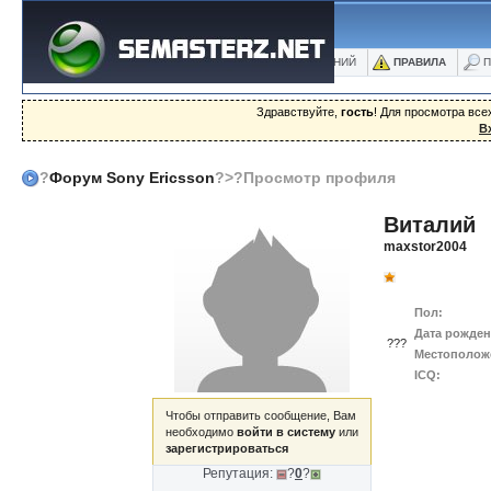
ФОРУМ
БЛОГИ
ФОТО
БАЗА ЗНАНИЙ
ПРАВИЛА
П
Здравствуйте,
гость
! Для просмотра вс
В
?
Форум Sony Ericsson
?>?Просмотр профиля
Виталий
maxstor2004
Пол:
Дата рожден
???
Местополож
ICQ:
Чтобы отправить сообщение, Вам
необходимо
войти в систему
или
зарегистрироваться
Репутация:
?
0
?