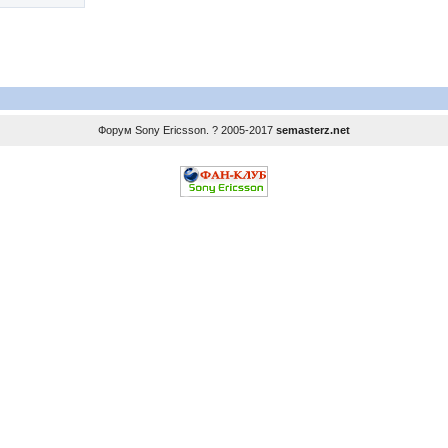
Форум
Sony Ericsson
. ? 2005-2017
semasterz.net