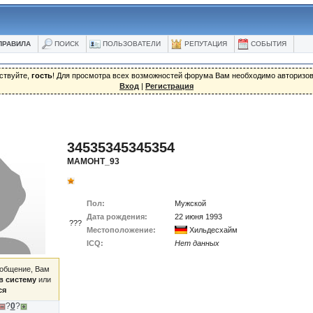
ПРАВИЛА
ПОИСК
ПОЛЬЗОВАТЕЛИ
РЕПУТАЦИЯ
СОБЫТИЯ
ствуйте,
гость
! Для просмотра всех возможностей форума Вам необходимо авторизов
Вход
|
Регистрация
34535345345354
MAMOHT_93
Пол:
Мужской
Дата рождения:
22 июня 1993
???
Местоположение:
Хильдесхайм
ICQ:
Нет данных
ообщение, Вам
в систему
или
ся
?
0
?