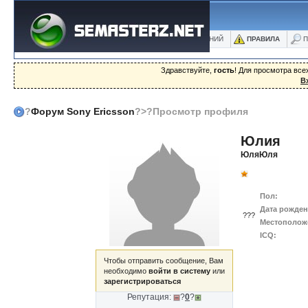
ФОРУМ
БЛОГИ
ФОТО
БАЗА ЗНАНИЙ
ПРАВИЛА
П
Здравствуйте,
гость
! Для просмотра вс
В
?
Форум Sony Ericsson
?>?Просмотр профиля
Юлия
ЮляЮля
Пол:
Дата рожден
???
Местополож
ICQ:
Чтобы отправить сообщение, Вам
необходимо
войти в систему
или
зарегистрироваться
Репутация:
?
0
?