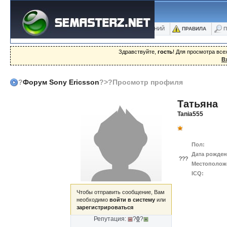
ФОРУМ
БЛОГИ
ФОТО
БАЗА ЗНАНИЙ
ПРАВИЛА
П
Здравствуйте,
гость
! Для просмотра вс
В
?
Форум Sony Ericsson
?>?Просмотр профиля
Татьяна
Tania555
Пол:
Дата рожден
???
Местополож
ICQ:
Чтобы отправить сообщение, Вам
необходимо
войти в систему
или
зарегистрироваться
Репутация:
?
0
?