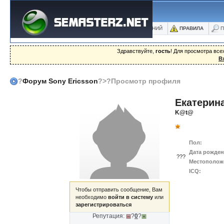
ФОРУМ
БЛОГИ
ФОТО
БАЗА ЗНАНИЙ
ПРАВИЛА
П
Здравствуйте,
гость
! Для просмотра вс
В
?
Форум Sony Ericsson
?>?Просмотр профиля
Екатерин
K@t@
Пол:
Дата рожден
???
Местополож
ICQ:
Чтобы отправить сообщение, Вам
необходимо
войти в систему
или
зарегистрироваться
Репутация:
?
0
?