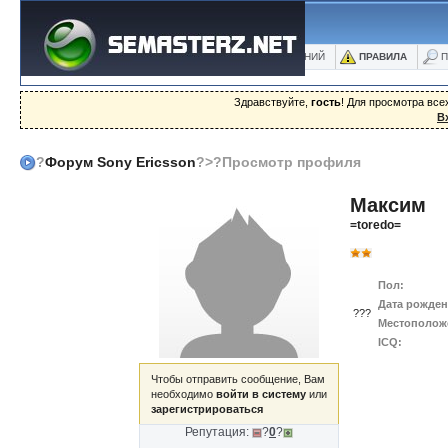
ФОРУМ
БЛОГИ
ФОТО
БАЗА ЗНАНИЙ
ПРАВИЛА
П
Здравствуйте,
гость
! Для просмотра вс
В
?
Форум Sony Ericsson
?>?Просмотр профиля
Максим
=toredo=
Пол:
Дата рожден
???
Местополож
ICQ:
Чтобы отправить сообщение, Вам
необходимо
войти в систему
или
зарегистрироваться
Репутация:
?
0
?