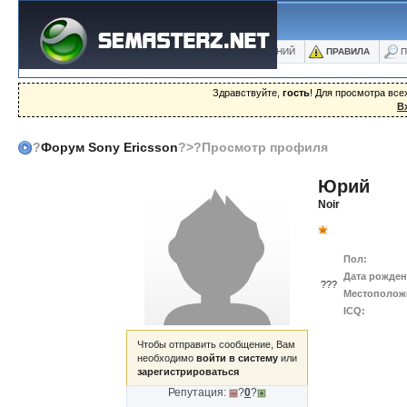
ФОРУМ
БЛОГИ
ФОТО
БАЗА ЗНАНИЙ
ПРАВИЛА
П
Здравствуйте,
гость
! Для просмотра вс
В
?
Форум Sony Ericsson
?>?Просмотр профиля
Юрий
Noir
Пол:
Дата рожден
???
Местополож
ICQ:
Чтобы отправить сообщение, Вам
необходимо
войти в систему
или
зарегистрироваться
Репутация:
?
0
?