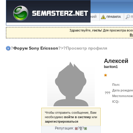
ФОРУМ
БЛОГИ
ФОТО
БАЗА ЗНАНИЙ
ПРАВИЛА
П
Здравствуйте,
гость
! Для просмотра вс
В
?
Форум Sony Ericsson
?>?Просмотр профиля
Алексей
bariton1
Пол:
Дата рожден
???
Местополож
ICQ:
Чтобы отправить сообщение, Вам
необходимо
войти в систему
или
зарегистрироваться
Репутация:
?
0
?