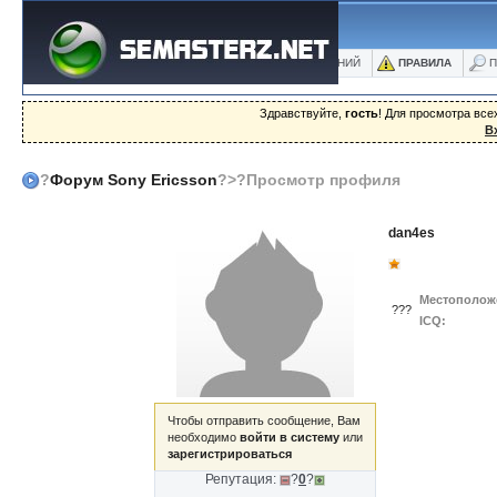
ФОРУМ
БЛОГИ
ФОТО
БАЗА ЗНАНИЙ
ПРАВИЛА
П
Здравствуйте,
гость
! Для просмотра вс
В
?
Форум Sony Ericsson
?>?Просмотр профиля
dan4es
Местополож
???
ICQ:
Чтобы отправить сообщение, Вам
необходимо
войти в систему
или
зарегистрироваться
Репутация:
?
0
?