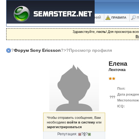
ФОРУМ
БЛОГИ
ФОТО
БАЗА ЗНАНИЙ
ПРАВИЛА
П
Здравствуйте,
гость
! Для просмотра вс
В
?
Форум Sony Ericsson
?>?Просмотр профиля
Елена
Ленточка
Пол:
Дата рожден
???
Местополож
ICQ:
Чтобы отправить сообщение, Вам
необходимо
войти в систему
или
зарегистрироваться
Репутация:
?
0
?