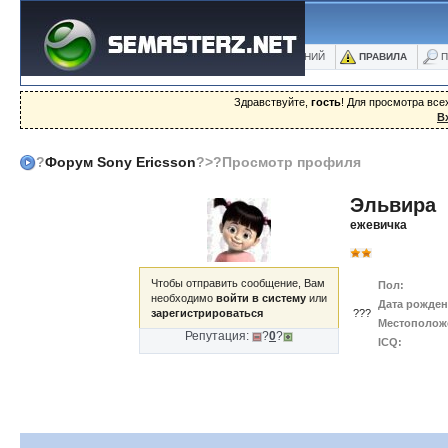
ФОРУМ
БЛОГИ
ФОТО
БАЗА ЗНАНИЙ
ПРАВИЛА
П
Здравствуйте,
гость
! Для просмотра вс
В
?
Форум Sony Ericsson
?>?Просмотр профиля
Эльвира
ежевичка
Чтобы отправить сообщение, Вам
Пол:
необходимо
войти в систему
или
Дата рожден
зарегистрироваться
???
Местополож
Репутация:
?
0
?
ICQ: