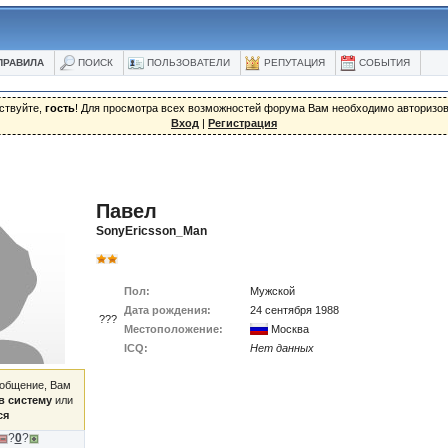
ПРАВИЛА
ПОИСК
ПОЛЬЗОВАТЕЛИ
РЕПУТАЦИЯ
СОБЫТИЯ
ствуйте,
гость
! Для просмотра всех возможностей форума Вам необходимо авторизов
Вход
|
Регистрация
Павел
SonyEricsson_Man
Пол:
Мужской
Дата рождения:
24 сентября 1988
???
Местоположение:
Москва
ICQ:
Нет данных
ообщение, Вам
в систему
или
ся
?
0
?