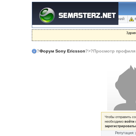
ФОРУМ
БЛОГИ
ФОТО
БАЗА ЗНАНИЙ
Здрав
?
Форум Sony Ericsson
?>?Просмотр профиля
Чтобы отправить с
необходимо
войти 
зарегистрировать
Репутация: