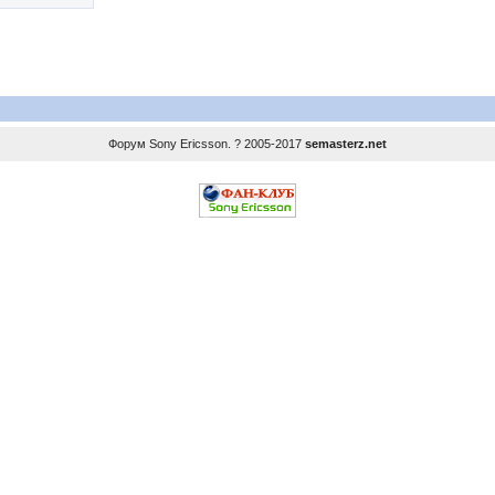
Форум
Sony Ericsson
. ? 2005-2017
semasterz.net