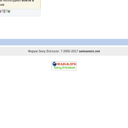
ам необходимо
войти в
ься
?
0
?
Форум
Sony Ericsson
. ? 2005-2017
semasterz.net