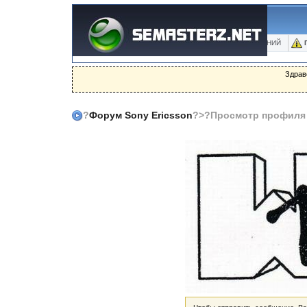
ФОРУМ
БЛОГИ
ФОТО
БАЗА ЗНАНИЙ
Здрав
?
Форум Sony Ericsson
?>?Просмотр профиля