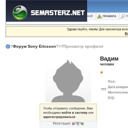
ФОРУМ
БЛОГИ
ФОТО
БАЗА ЗНАНИЙ
ПРАВИЛА
П
Здравствуйте,
гость
! Для просмотра вс
В
?
Форум Sony Ericsson
?>?Просмотр профиля
Вадим
человек
Пол:
Дата рожден
???
Местополож
ICQ:
Чтобы отправить сообщение, Вам
необходимо
войти в систему
или
зарегистрироваться
Репутация:
?
0
?