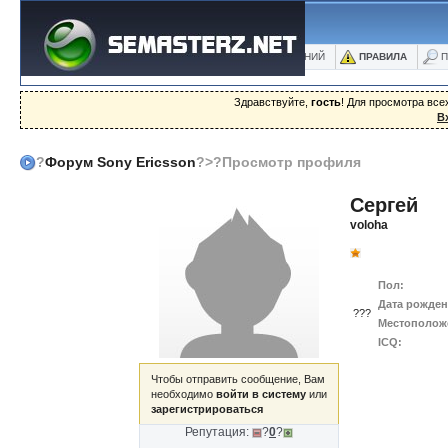
ФОРУМ
БЛОГИ
ФОТО
БАЗА ЗНАНИЙ
ПРАВИЛА
П
Здравствуйте,
гость
! Для просмотра вс
В
?
Форум Sony Ericsson
?>?Просмотр профиля
Сергей
voloha
Пол:
Дата рожден
???
Местополож
ICQ:
Чтобы отправить сообщение, Вам
необходимо
войти в систему
или
зарегистрироваться
Репутация:
?
0
?