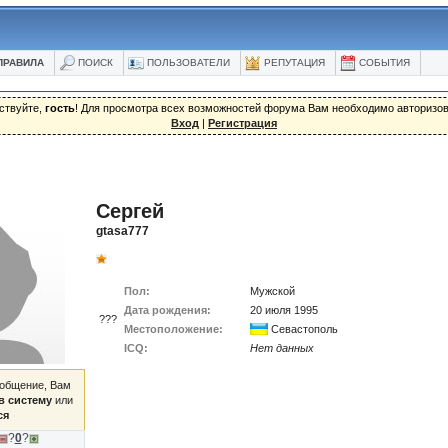
ПРАВИЛА
ПОИСК
ПОЛЬЗОВАТЕЛИ
РЕПУТАЦИЯ
СОБЫТИЯ
ствуйте,
гость
! Для просмотра всех возможностей форума Вам необходимо авторизов
Вход
|
Регистрация
Сергей
gtasa777
Пол:
Мужской
Дата рождения:
20 июля 1995
???
Местоположение:
Севастополь
ICQ:
Нет данных
ообщение, Вам
в систему
или
ся
?
0
?