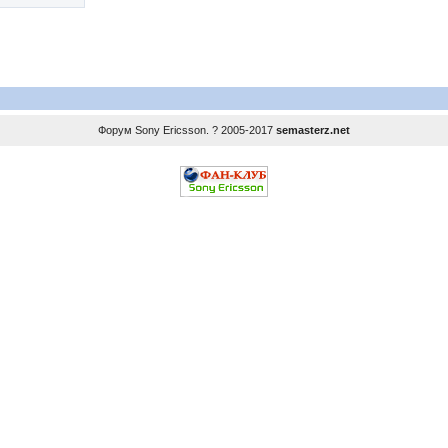
Форум
Sony Ericsson
. ? 2005-2017
semasterz.net