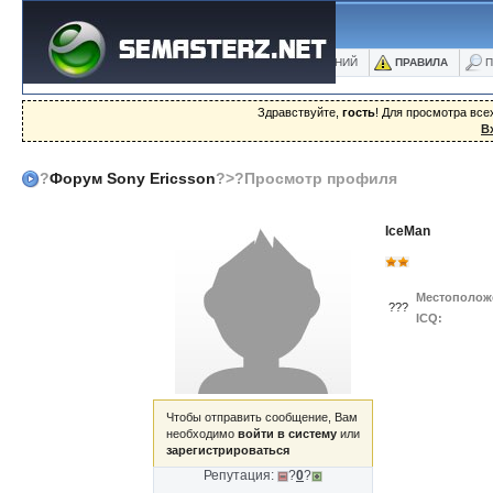
ФОРУМ
БЛОГИ
ФОТО
БАЗА ЗНАНИЙ
ПРАВИЛА
П
Здравствуйте,
гость
! Для просмотра вс
В
?
Форум Sony Ericsson
?>?Просмотр профиля
IceMan
Местополож
???
ICQ:
Чтобы отправить сообщение, Вам
необходимо
войти в систему
или
зарегистрироваться
Репутация:
?
0
?