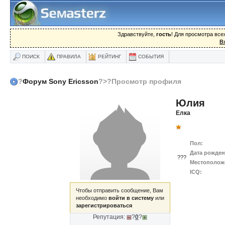
Здравствуйте,
гость
! Для просмотра вс
В
ПОИСК
ПРАВИЛА
РЕЙТИНГ
СОБЫТИЯ
?
Форум Sony Ericsson
?>?Просмотр профиля
Юлия
Елка
Пол:
Дата рожден
???
Местополож
ICQ:
Чтобы отправить сообщение, Вам
необходимо
войти в систему
или
зарегистрироваться
Репутация:
?
0
?