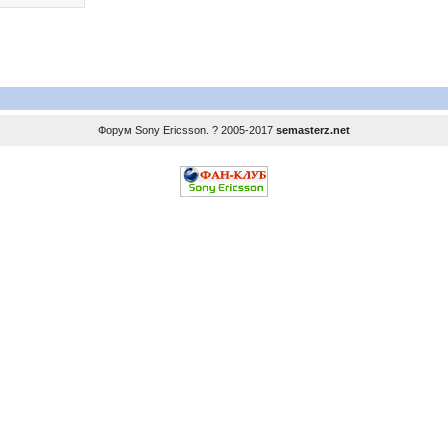
Форум
Sony Ericsson
. ? 2005-2017
semasterz.net