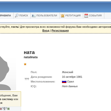
ПРАВИЛА
ПОИСК
ПОЛЬЗОВАТЕЛИ
РЕПУТАЦИЯ
СОБЫТИЯ
ствуйте,
гость
! Для просмотра всех возможностей форума Вам необходимо авторизов
Вход
|
Регистрация
ната
natalinata
Пол:
Женский
Дата рождения:
16 октября 1981
???
Местоположение:
Орел
ICQ:
Нет данных
ообщение, Вам
в систему
или
ся
?
0
?