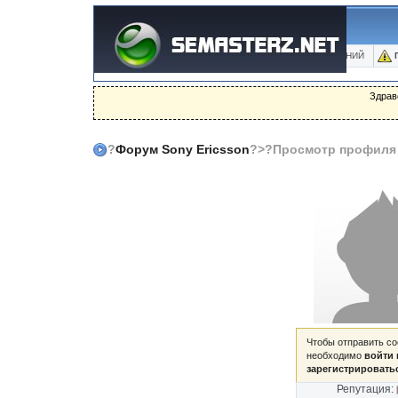
ФОРУМ
БЛОГИ
ФОТО
БАЗА ЗНАНИЙ
Здрав
?
Форум Sony Ericsson
?>?Просмотр профиля
Чтобы отправить с
необходимо
войти 
зарегистрировать
Репутация: