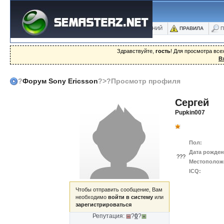
ФОРУМ
БЛОГИ
ФОТО
БАЗА ЗНАНИЙ
ПРАВИЛА
П
Здравствуйте,
гость
! Для просмотра вс
В
?
Форум Sony Ericsson
?>?Просмотр профиля
Сергей
Pupkin007
Пол:
Дата рожден
???
Местополож
ICQ:
Чтобы отправить сообщение, Вам
необходимо
войти в систему
или
зарегистрироваться
Репутация:
?
0
?