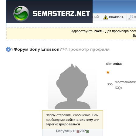
ФОРУМ
БЛОГИ
ФОТО
БАЗА ЗНАНИЙ
ПРАВИЛА
П
Здравствуйте,
гость
! Для просмотра вс
В
?
Форум Sony Ericsson
?>?Просмотр профиля
dimontus
Местополож
???
ICQ:
Чтобы отправить сообщение, Вам
необходимо
войти в систему
или
зарегистрироваться
Репутация:
?
0
?